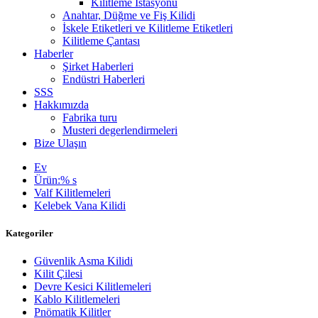
Kilitleme İstasyonu
Anahtar, Düğme ve Fiş Kilidi
İskele Etiketleri ve Kilitleme Etiketleri
Kilitleme Çantası
Haberler
Şirket Haberleri
Endüstri Haberleri
SSS
Hakkımızda
Fabrika turu
Musteri degerlendirmeleri
Bize Ulaşın
Ev
Ürün:% s
Valf Kilitlemeleri
Kelebek Vana Kilidi
Kategoriler
Güvenlik Asma Kilidi
Kilit Çilesi
Devre Kesici Kilitlemeleri
Kablo Kilitlemeleri
Pnömatik Kilitler