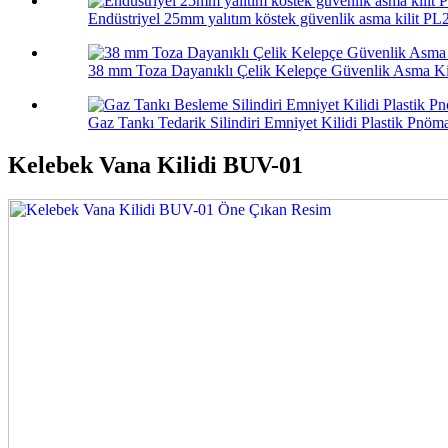
Endüstriyel 25mm yalıtım köstek güvenlik asma kilit PL
38 mm Toza Dayanıklı Çelik Kelepçe Güvenlik Asma Ki
Gaz Tankı Tedarik Silindiri Emniyet Kilidi Plastik Pnöma
Kelebek Vana Kilidi BUV-01