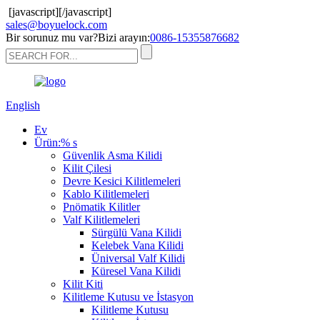
[javascript]
[/javascript]
sales@boyuelock.com
Bir sorunuz mu var?Bizi arayın:
0086-15355876682
English
Ev
Ürün:% s
Güvenlik Asma Kilidi
Kilit Çilesi
Devre Kesici Kilitlemeleri
Kablo Kilitlemeleri
Pnömatik Kilitler
Valf Kilitlemeleri
Sürgülü Vana Kilidi
Kelebek Vana Kilidi
Üniversal Valf Kilidi
Küresel Vana Kilidi
Kilit Kiti
Kilitleme Kutusu ve İstasyon
Kilitleme Kutusu